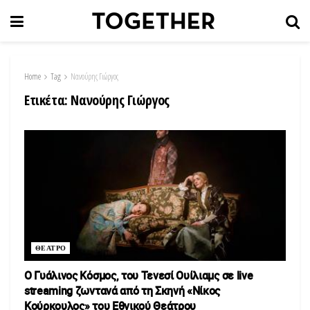
Home
Tag
Νανούρης Γιώργος
Ετικέτα:
Νανούρης Γιώργος
ΘΕΑΤΡΟ
O Γυάλινος Κόσμος, του Τενεσί Ουίλιαμς σε live
streaming ζωντανά από τη Σκηνή «Νίκος
Κούρκουλος» του Εθνικού Θεάτρου