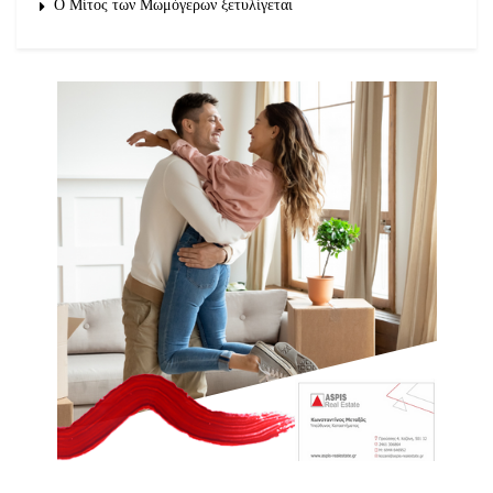
O Μίτος των Μωμόγερων ξετυλίγεται