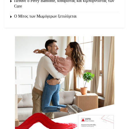
Πέθανε ο Perry Bamonte, κιθαρίστας και κιμπορντίστας των
Cure
O Μίτος των Μωμόγερων ξετυλίγεται