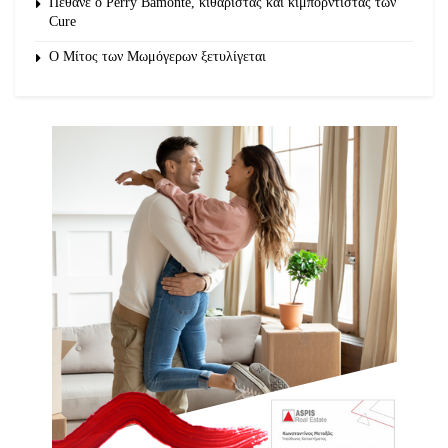
Πέθανε ο Perry Bamonte, κιθαρίστας και κιμπορντίστας των
Cure
O Μίτος των Μωμόγερων ξετυλίγεται