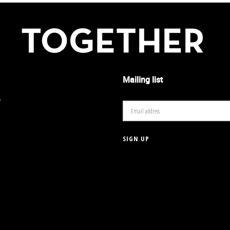
Mailing list
r