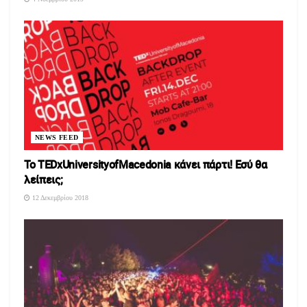
NEWS FEED
To TEDxUniversityofMacedonia κάνει πάρτι! Εσύ θα
λείπεις;
12 Δεκεμβρίου 2018