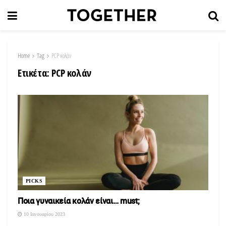
Home
Tag
PCP κολάν
Ετικέτα:
PCP κολάν
PICKS
Ποια γυναικεία κολάν είναι… must;
10 Ιανουαρίου 2023