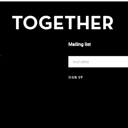
Mailing list
r