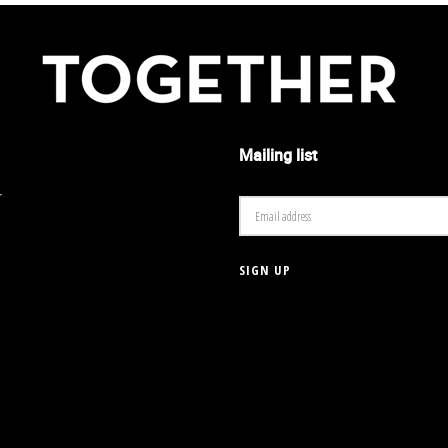
Mailing list
r