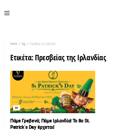
Home
Tag
Πρεσβείας της Ιρλανδίας
Ετικέτα:
Πρεσβείας της Ιρλανδίας
ID
Πάμε Γρεβενά; Πάμε Ιρλανδία! Το 8ο St.
Patrick΄s Day έρχεται!