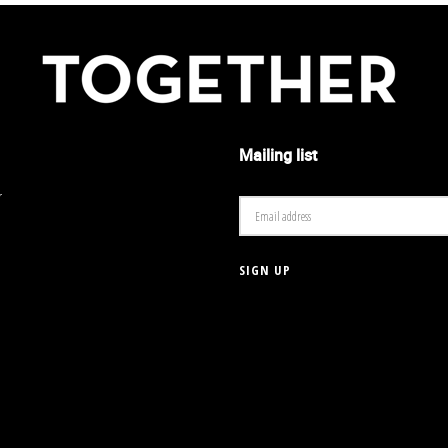
Mailing list
r