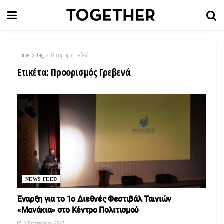
Home
Tag
Προορισμός Γρεβενά
Ετικέτα:
Προορισμός Γρεβενά
NEWS FEED
Έναρξη για το 1ο Διεθνές Φεστιβάλ Ταινιών
«Μανάκια» στο Κέντρο Πολιτισμού
3 Σεπτεμβρίου 2022