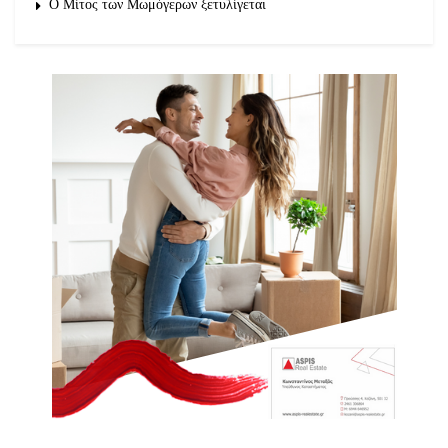
O Μίτος των Μωμόγερων ξετυλίγεται