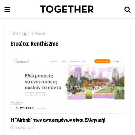
Home
Tag
Renthis2me
Ετικέτα:
Renthis2me
NEWS FEED
Η “Airbnb” των αντικειμένων είναι Ελληνική!
24 Μαΐου 2022