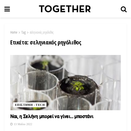
Home
Tag
σεληνιακός ρηγόλιθος
Ετικέτα:
σεληνιακός ρηγόλιθος
ΕΠΙΣΤΗΜΗ - TECH
Ναι, η Σελήνη μπορεί να γίνει… μποστάνι
13 Μαΐου 2022