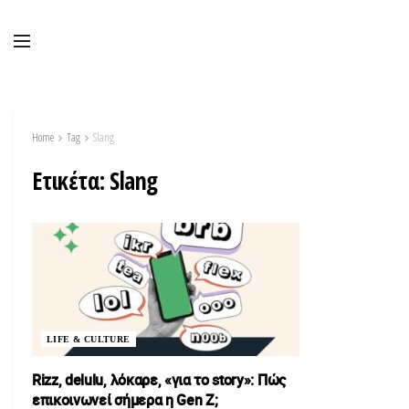
Home
Tag
Slang
Ετικέτα:
Slang
LIFE & CULTURE
Rizz, delulu, λόκαρε, «για το story»: Πώς
επικοινωνεί σήμερα η Gen Z;