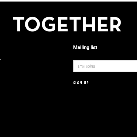
Mailing list
r