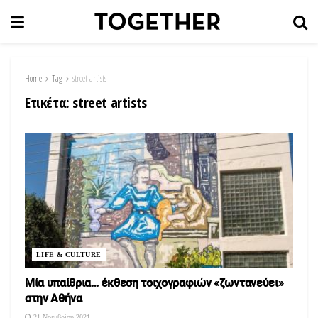
Home
Tag
street artists
Ετικέτα:
street artists
LIFE & CULTURE
Μία υπαίθρια… έκθεση τοιχογραφιών «ζωντανεύει»
στην Αθήνα
21 Νοεμβρίου 2021