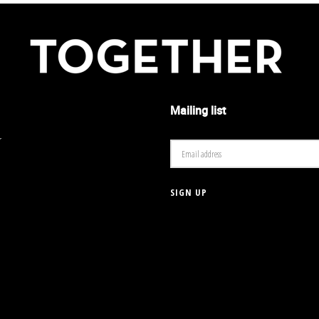
Mailing list
r