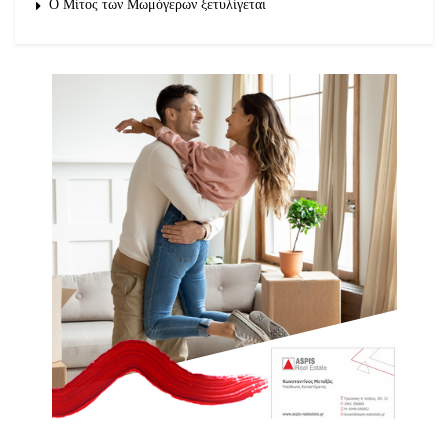
O Μίτος των Μωμόγερων ξετυλίγεται