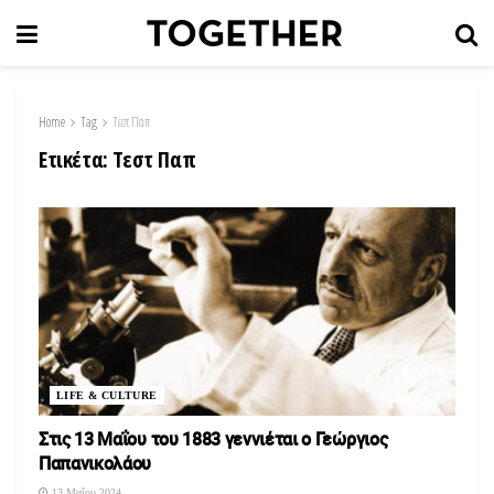
Home
Tag
Τεστ Παπ
Ετικέτα:
Τεστ Παπ
LIFE & CULTURE
Στις 13 Μαΐου του 1883 γεννιέται o Γεώργιος
Παπανικολάου
13 Μαΐου 2024