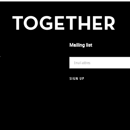
Mailing list
r