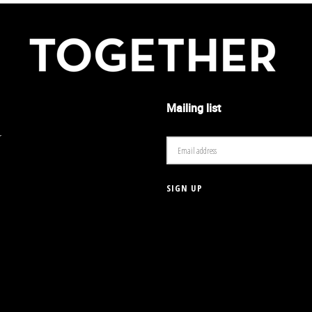
Mailing list
r