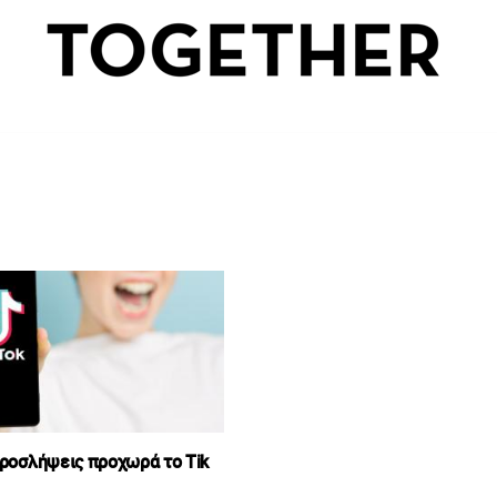
προσλήψεις προχωρά το Tik