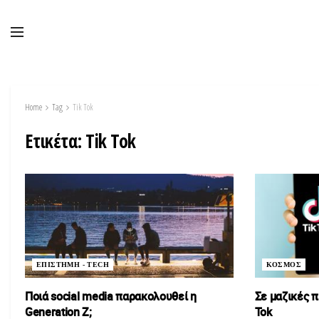
Home
Tag
Tik Tok
Ετικέτα:
Tik Tok
ΕΠΙΣΤΗΜΗ - TECH
ΚΟΣΜΟΣ
Ποιά social media παρακολουθεί η
Σε μαζικές 
Generation Z;
Tok