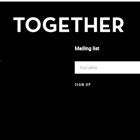
Mailing list
r