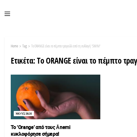
Home
Tag
Το ORANGE είναι το πέμπτο τραγούδι από τη συλλογή 'SWIM'
Ετικέτα:
Το ORANGE είναι το πέμπτο τρα
ΜΟΥΣΙΚΗ
Το ‘Orange’ από τους Ānemi
κυκλοφόρησε σήμερα!