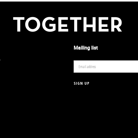
Mailing list
r