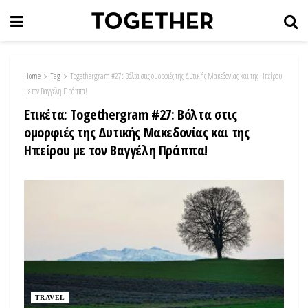
Home
Tag
Τοgethergram #27: Βόλτα στις ομορφιές της Δυτικής Μακεδονίας και της Ηπείρου
με τον Βαγγέλη Πράππα!
Ετικέτα:
Τοgethergram #27: Βόλτα στις
ομορφιές της Δυτικής Μακεδονίας και της
Ηπείρου με τον Βαγγέλη Πράππα!
TRAVEL