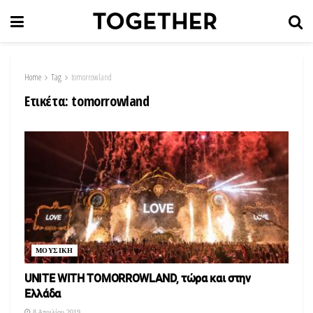
Home
Tag
tomorrowland
Ετικέτα:
tomorrowland
ΜΟΥΣΙΚΗ
UNITE WITH TOMORROWLAND, τώρα και στην
Ελλάδα
8 Απριλίου 2019