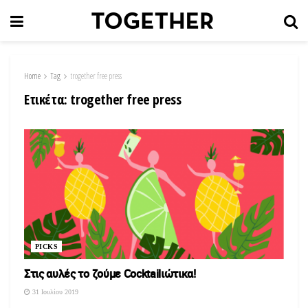
Home
Tag
trogether free press
Ετικέτα:
trogether free press
PICKS
Στις αυλές το ζούμε Cocktailιώτικα!
31 Ιουλίου 2019