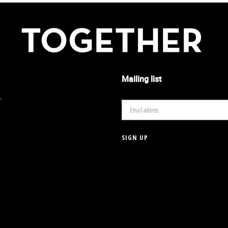
Mailing list
r