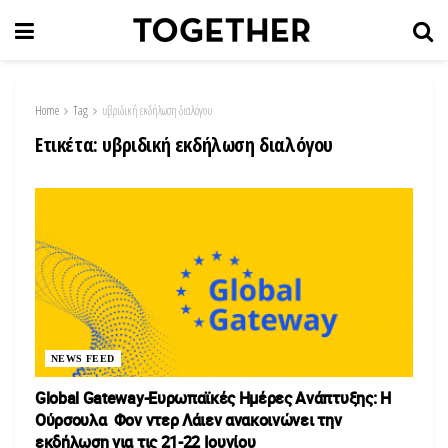
Home
Tag
υβριδική εκδήλωση διαλόγου
Ετικέτα:
υβριδική εκδήλωση διαλόγου
NEWS FEED
Global Gateway-Ευρωπαϊκές Ημέρες Ανάπτυξης: Η
Ούρσουλα Φον ντερ Λάιεν ανακοινώνει την
εκδήλωση για τις 21-22 Ιουνίου