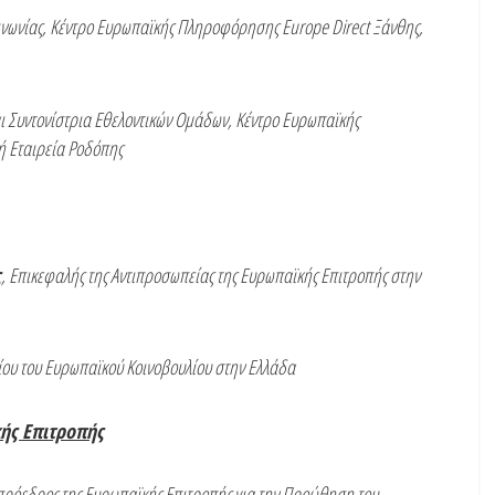
νωνίας, Κέντρο Ευρωπαϊκής Πληροφόρησης Εurope Direct Ξάνθης,
ι Συντονίστρια Εθελοντικών Ομάδων, Κέντρο Ευρωπαϊκής
ή Εταιρεία Ροδόπης
ς
, Επικεφαλής της Αντιπροσωπείας της Ευρωπαϊκής Επιτροπής στην
ίου του Ευρωπαϊκού Κοινοβουλίου στην Ελλάδα
κής Επιτροπής
πρόεδρος της Ευρωπαϊκής Επιτροπής για την Προώθηση του