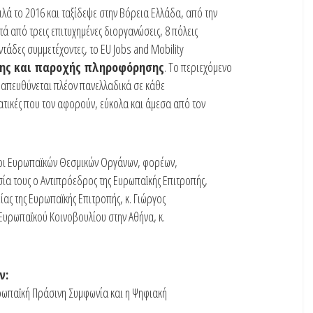
ιλά το 2016 και ταξίδεψε στην Βόρεια Ελλάδα, από την
ά από τρεις επιτυχημένες διοργανώσεις, 8 πόλεις
άδες συμμετέχοντες, το EU Jobs and Mobility
ης και παροχής πληροφόρησης
. Tο περιεχόμενο
 απευθύνεται πλέον πανελλαδικά σε κάθε
τικές που τον αφορούν, εύκολα και άμεσα από τον
οι Ευρωπαϊκών Θεσμικών Οργάνων, φορέων,
σία τους ο Αντιπρόεδρος της Ευρωπαϊκής Επιτροπής,
ίας της Ευρωπαϊκής Επιτροπής, κ. Γιώργος
Ευρωπαϊκού Κοινοβουλίου στην Αθήνα, κ.
ν:
υρωπαϊκή Πράσινη Συμφωνία και η Ψηφιακή