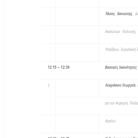
Τάσος Χανιώτης
,
Δι
Αναλύσεων Πολιτικής,
Υπαίθρου, Ευρωπαϊκή 
12:15 – 12:30
Βασικές Ικανότητες
2
Λιαράκου Γεωργία
,
για την Αειφορία, Παιδ
Αιγαίου