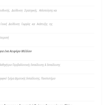
ευθυντής,
Διεύθυνση Στρατηγικής, Απλοποίησης και
 Γενική Διεύθυνση Γεωργίας και Ανάπτυξης της
Επιτροπή
 για ένα Αειφόρο Μέλλον
 Καθηγήτρια Περιβαλλοντικής Εκπαίδευσης & Εκπαίδευσης
αγωγικό Τμήμα Δημοτικής Εκπαίδευσης, Πανεπιστήμιο