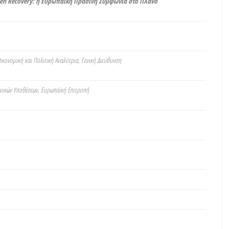
een Recovery: η Ευρωπαϊκή Πράσινη Συμφωνία στο Πλάνο
Οικονομική και Πολιτική Αναλύτρια, Γενική Διεύθυνση
νικών Υποθέσεων, Ευρωπαϊκή Επιτροπή