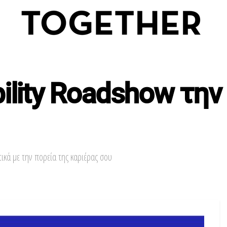
ility Roadshow την
ικά με την πορεία της καριέρας σου