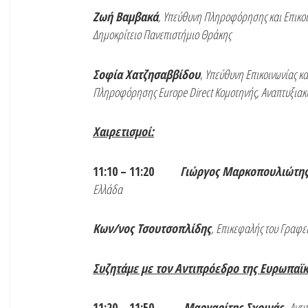
Ζωή Βαμβακά
, Υπεύθυνη Πληροφόρησης και Επικοι
Δημοκρίτειο Πανεπιστήμιο Θράκης
Σοφία Χατζησαββίδου
,
Υπεύθυνη Επικοινωνίας κα
Πληροφόρησης Εurope Direct Κομοτηνής, Αναπτυξιακ
Χαιρετισμοί:
11:10 – 11:20
Γιώργος Μαρκοπουλιώτη
Ελλάδα
Κων/νος Τσουτσοπλίδης
, Επικεφαλής του Γραφε
Συζητάμε με τον Αντιπρόεδρο της Ευρωπαϊ
11:20 – 11:50
Μαργαρίτης Σχοινάς,
Αντι