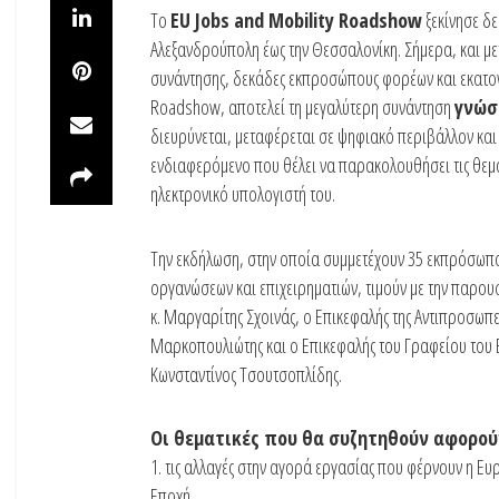
Το
EU Jobs and Mobility Roadshow
ξεκίνησε δε
Αλεξανδρούπολη έως την Θεσσαλονίκη. Σήμερα, και μετ
συνάντησης, δεκάδες εκπροσώπους φορέων και εκατοντ
Roadshow, αποτελεί τη μεγαλύτερη συνάντηση
γνώσ
διευρύνεται, μεταφέρεται σε ψηφιακό περιβάλλον και
ενδιαφερόμενο που θέλει να παρακολουθήσει τις θεμα
ηλεκτρονικό υπολογιστή του.
Την εκδήλωση, στην οποία συμμετέχουν 35 εκπρόσωπ
οργανώσεων και επιχειρηματιών, τιμούν με την παρου
κ. Μαργαρίτης Σχοινάς, ο Επικεφαλής της Αντιπροσωπε
Μαρκοπουλιώτης και ο Επικεφαλής του Γραφείου του 
Κωνσταντίνος Τσουτσοπλίδης.
Οι θεματικές που θα συζητηθούν αφορού
1. τις αλλαγές στην αγορά εργασίας που φέρνουν η Ε
Εποχή,