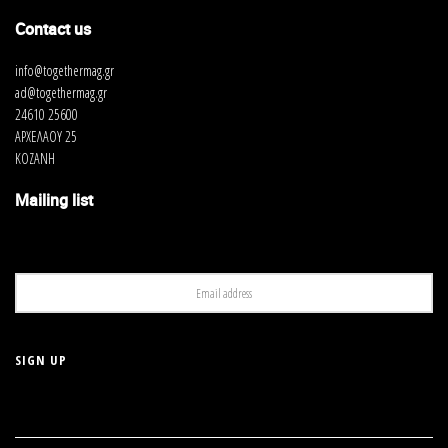
Contact us
info@togethermag.gr
ad@togethermag.gr
24610 25600
ΑΡΧΕΛΑΟΥ 25
ΚΟΖΑΝΗ
Mailing list
Πως αισθάνεστε πια που η κόρη σας με τη
σειρά της μπήκε και ανέλαβε κομμάτια της
επιχείρησης;
Καμαρώνω πολύ για την κόρη μου και την επιχείρησή μας που
περνά από γένια σε γένια. Βλέπω πως αρέσει πολύ στην
Ιωάννα αυτό που κάνει και το κάνει με πολύ λεπτομέρεια και
αγάπη. Ουσιαστικά η εμπειρία η δική μου μπλέκεται με το
πάθος της νέας γενιάς και έτσι βγαίνει μια συναρπαστική μίξη.