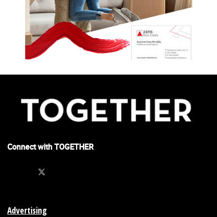
Πως μπήκατε στο κομμάτι του γλυκού;
Όταν ξεκίνησα να δουλεύω στον φούρνο,τα Χριστούγεννα του
’92, και αφού είχα επιστρέψει από τις σπουδές μου στην
Κοζάνη ήθελα οπωσδήποτε να προσθέσουμε πέρα από την
κλασσική βασιλόπιτα-τσουρέκι που βγάζαμε και βασιλόπιτα
κέικ. Δειλά δειλά ξεκινώντας με το κέικ της βασιλόπιτας
ξεκίνησα να βγάζω και άλλα γλυκά.
Connect with TOGETHER
Advertising