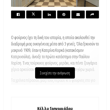
Ο φούρνος έχει τη δική του ιστορία, η οποία ακολουθεί την
διαδρομή μιας οικογένειας μέσα από 3 γενιές. Όλα ξεκινούν το
μακρινό 1909, όταν η Κατερίνα Κορκά (κατακόσμον
Κατερινούλα), άνοιξε το πρώτο κατάστημα στην Παύλου
Χαρίση. Ένας τούρκικος φούρνος, μεράκι, και πέντε ζευγάρια
χέρια αρκούσαν για να γίνουν περιζήτητοι στα γύρω χωριά.
Συνεχίστε την ανάγνωση
Τα χρόνια πέρασαν, μαζί τους πέρασε κι ο φούρνος στο γιο
της οικογένειας Γιάννη Κορκά. Ο φούρνος έγινε σωστή
επιχείρηση, μετά από έξυπνες επενδύσεις και το κατάλληλο
ρεκτιφιέ! Με τη στήριξη των τοπικών μύλων, ο Γιάννης
εδραίωσε την παρουσία του φούρνου στην περιοχή, κι έτσι το
Κέλλυ Γρηγοριάδου