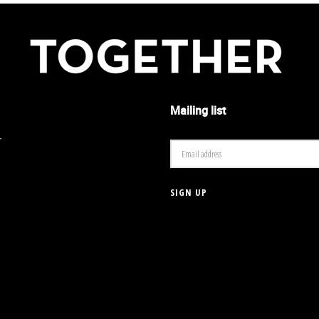
Mailing list
r