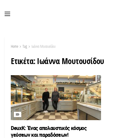
Home
Tag
Ιωάννα Μουτουσίδου
Ετικέτα:
Ιωάννα Μουτουσίδου
ID
DeuxK: Ένας απολαυστικός κόσμος
γεύσεων και παραδόσεων!