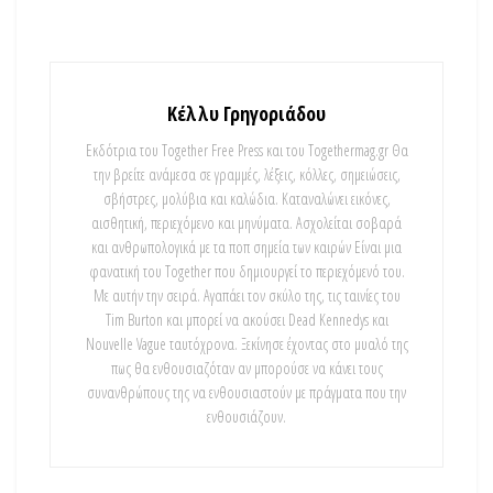
Κέλλυ Γρηγοριάδου
Εκδότρια του Together Free Press και του Togethermag.gr Θα
την βρείτε ανάμεσα σε γραμμές, λέξεις, κόλλες, σημειώσεις,
σβήστρες, μολύβια και καλώδια. Καταναλώνει εικόνες,
αισθητική, περιεχόμενο και μηνύματα. Ασχολείται σοβαρά
και ανθρωπολογικά με τα ποπ σημεία των καιρών Είναι μια
φανατική του Τοgether που δημιουργεί το περιεχόμενό του.
Με αυτήν την σειρά. Αγαπάει τον σκύλο της, τις ταινίες του
Tim Burton και μπορεί να ακούσει Dead Kennedys και
Nouvelle Vague ταυτόχρονα. Ξεκίνησε έχοντας στο μυαλό της
πως θα ενθουσιαζόταν αν μπορούσε να κάνει τους
συνανθρώπους της να ενθουσιαστούν με πράγματα που την
ενθουσιάζουν.