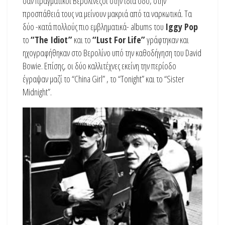
σαν πραγματικοί Βερολινέζοι στην ίδια οδό, στην
προσπάθειά τους να μείνουν μακριά από τα ναρκωτικά. Τα
δύο -κατά πολλούς πιο εμβληματικά- albums του
Iggy Pop
το
“The Idiot”
και το
“Lust For Life”
γράφτηκαν και
ηχογραφήθηκαν στο Βερολίνο υπό την καθοδήγηση του David
Bowie. Επίσης, οι δύο καλλιτέχνες εκείνη την περίοδο
έγραψαν μαζί το “China Girl” , το “Tonight” και το “Sister
Midnight”.