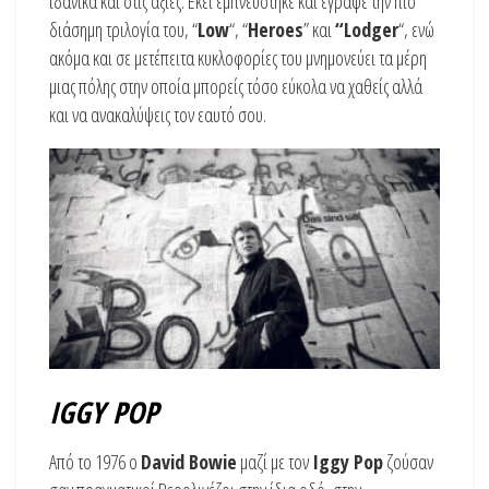
ιδανικά και στις αξίες. Εκεί εμπνεύστηκε και έγραψε την πιο
διάσημη τριλογία του, “
Low
“, “
Heroes
” και
“Lodger
“, ενώ
ακόμα και σε μετέπειτα κυκλοφορίες του μνημονεύει τα μέρη
μιας πόλης στην οποία μπορείς τόσο εύκολα να χαθείς αλλά
και να ανακαλύψεις τον εαυτό σου.
IGGY POP
Από το 1976 ο
David Bowie
μαζί με τον
Iggy Pop
ζούσαν