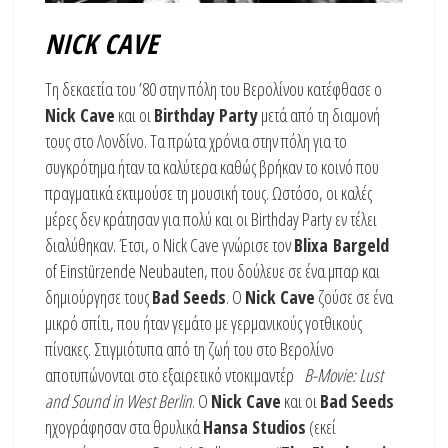
NICK CAVE
Τη δεκαετία του ’80 στην πόλη του Βερολίνου κατέφθασε ο
Nick Cave
και οι
Birthday Party
μετά από τη διαμονή
τους στο Λονδίνο. Τα πρώτα χρόνια στην πόλη για το
συγκρότημα ήταν τα καλύτερα καθώς βρήκαν το κοινό που
πραγματικά εκτιμούσε τη μουσική τους. Ωστόσο, οι καλές
μέρες δεν κράτησαν για πολύ και οι Birthday Party εν τέλει
διαλύθηκαν. Έτσι, ο Nick Cave γνώρισε τον
Blixa Bargeld
of Einstürzende Neubauten, που δούλευε σε ένα μπαρ και
δημιούργησε τους
Bad Seeds
. O
Nick Cave
ζούσε σε ένα
μικρό σπίτι, που ήταν γεμάτο με γερμανικούς γοτθικούς
πίνακες. Στιγμιότυπα από τη ζωή του στο Βερολίνο
αποτυπώνονται στο εξαιρετικό ντοκιμαντέρ
B-Movie: Lust
and Sound in West Berlin
. Ο
Nick Cave
και οι
Bad Seeds
ηχογράφησαν στα θρυλικά
Hansa Studios
(εκεί