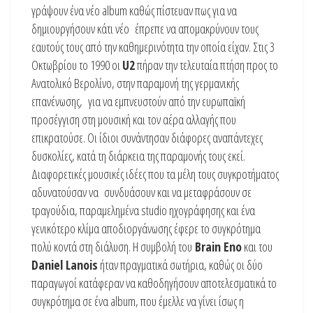
γράψουν ένα νέο album καθώς πίστευαν πως για να
δημιουργήσουν κάτι νέο έπρεπε να απομακρύνουν τους
εαυτούς τους από την καθημερινότητα την οποία είχαν. Στις 3
Οκτωβρίου το 1990 οι
U2
πήραν την τελευταία πτήση προς το
Ανατολικό Βερολίνο, στην παραμονή της γερμανικής
επανένωσης, για να εμπνευστούν από την ευρωπαϊκή
προσέγγιση στη μουσική και τον αέρα αλλαγής που
επικρατούσε. Οι ίδιοι συνάντησαν διάφορες αναπάντεχες
δυσκολίες, κατά τη διάρκεια της παραμονής τους εκεί.
Διαφορετικές μουσικές ιδέες που τα μέλη τους συγκροτήματος
αδυνατούσαν να συνδυάσουν και να μεταφράσουν σε
τραγούδια, παραμελημένα studio ηχογράφησης και ένα
γενικότερο κλίμα αποδιοργάνωσης έφερε το συγκρότημα
πολύ κοντά στη διάλυση. Η συμβολή του
Brain Eno
και του
Daniel Lanois
ήταν πραγματικά σωτήρια, καθώς οι δύο
παραγωγοί κατάφεραν να καθοδηγήσουν αποτελεσματικά το
συγκρότημα σε ένα album, που έμελλε να γίνει ίσως η