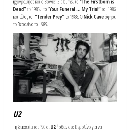
ηχογράφησε και ο Bowie) 3 albums, το “
The Firstborn is
Dead”
το 1985, το “
Your Funeral … My Trial”
το 1986
και τέλος το
“Tender Prey”
το 1988. O
Nick Cave
άφησε
το Βερολίνο το 1989.
U2
Τη δεκαετία του ’90 οι
U2
ήρθαν στο Βερολίνο για να