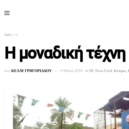
Home
ID
Η μοναδική τέχνη 
απο
ΚΕΛΛΥ ΓΡΗΓΟΡΙΑΔΟΥ
9 Μαΐου 2018
σε
ID
,
News Feed
,
Κόσμος
,