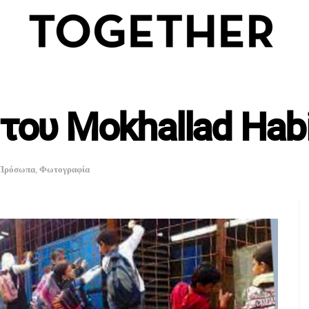
του Mokhallad Habi
Πρόσωπα
,
Φωτογραφία