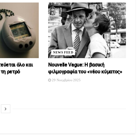
NEWS FEED
τεύεται όλο και
Nouvelle Vague: Η βασική
 τη ρετρό
φιλμογραφία του «νέου κύματος»
29 Νοεμβρίου 2025