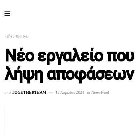
Home
News Feed
Nέο εργαλείο που
λήψη αποφάσεων
απο
TOGETHERTEAM
12 Απριλίου 2024
σε
News Feed