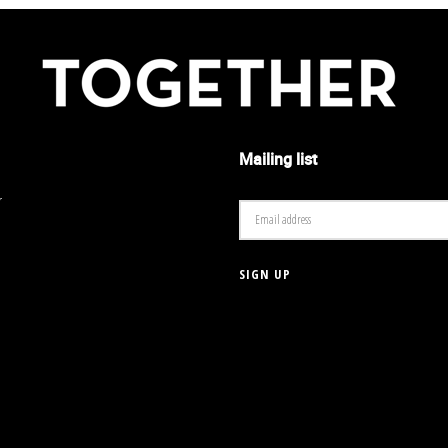
Mailing list
r