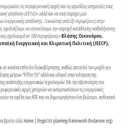
 ενημερώσει τις περιφερειακές αρχές και τις αρμόδιες υπηρεσίες τους
ειακή απόδοση (
EE
1
st
)» αλλά και να τους παρέχει μια
ν ενεργειακής απόδοσης. Ξεκινώντας από έξι περιφέρειες στην
ία, σχεδιάζουμε να επεκτείνουμε την παροχή κατάλληλης καθοδήγησης
τους σχεδιασμό σε 100 περιφέρειες
.»
Βλάσης Οικονόμου,
ωπαϊκή Ενεργειακή και Κλιματική Πολιτική (
IEECP
),
 σε κανένα επίπεδο διακυβέρνησης, καθώς αποτελεί τον μοχλό για
έσμης μέτρων “FITfor 55” αλλά και οδηγεί στην ενίσχυση της
της ανάπτυξης ενεργειακών τεχνολογιών. Με την αξιοποίηση του
ριφερειακές αρχές μπορούν να αντιμετωπίσουν τις ενεργειακές
οιούν τα οφέλη των ΑΠΕ και να δημιουργήσουν ένα βιώσιμο, ανθεκτικό
να βρείτε εδώ:
Home | Regio1st-planning-framework (fedarene.org)