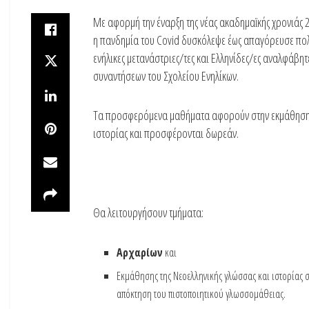
Με αφορμή την έναρξη της νέας ακαδημαϊκής χρονιάς 
η πανδημία του Covid δυσκόλεψε έως απαγόρευσε πολλ
ενήλικες μετανάστριες/τες και Ελληνίδες/ες αναλφάβη
συναντήσεων του Σχολείου Ενηλίκων.
Τα προσφερόμενα μαθήματα αφορούν στην εκμάθηση της
ιστορίας και προσφέρονται δωρεάν.
Θα λειτουργήσουν τμήματα:
Α
ρχαρίων
και
Εκμάθησης της Νεοελληνικής γλώσσας και ιστορίας 
απόκτηση του πιστοποιητικού γλωσσομάθειας.