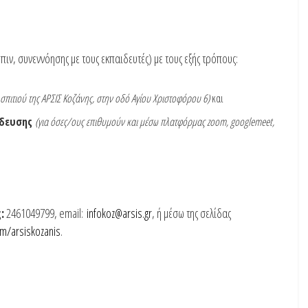
ν, συνεννόησης με τους εκπαιδευτές) με τους εξής τρόπους:
σπιτιού της ΑΡΣΙΣ Κοζάνης, στην οδό Αγίου Χριστοφόρου 6)
και
ίδευσης
(για όσες/ους επιθυμούν και μέσω πλατφόρμας
zoom
,
googlemeet
,
:
2461049799, email:
infokoz@arsis.gr
, ή μέσω της σελίδας
m/arsiskozanis
.