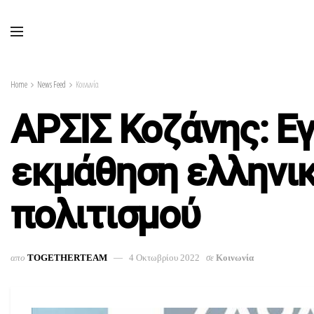
Home
News Feed
Κοινωνία
ΑΡΣΙΣ Κοζάνης: Ε
εκμάθηση ελληνικ
πολιτισμού
απο
TOGETHERTEAM
4 Οκτωβρίου 2022
σε
Κοινωνία